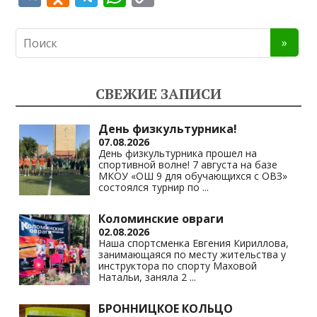
K
d
el
h
o
n
e
at
p
o
gr
s
y
kl
a
A
Li
СВЕЖИЕ ЗАПИСИ
as
m
p
n
s
p
k
День физкультурника!
07.08.2026
ni
День физкультурника прошел на
спортивной волне! 7 августа на базе
ki
МКОУ «ОШ 9 для обучающихся с ОВЗ»
состоялся турнир по
...
Коломинские овраги
02.08.2026
Наша спортсменка Евгения Кириллова,
занимающаяся по месту жительства у
инструктора по спорту Маховой
Натальи, заняла 2
...
БРОННИЦКОЕ КОЛЬЦО