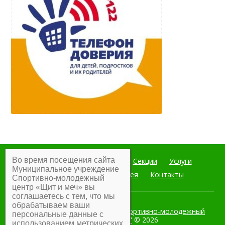
Во время посещения сайта
Главная
Мероприятия
Секции
Услуги
Муниципальное учреждение
Документы
Фотогалерея
Контакты
Спортивно-молодежный
центр «Щит и меч» вы
соглашаетесь с тем, что мы
обрабатываем ваши
Муниципальное учреждение Спортивно-молодежный
персональные данные с
центр "Щит и меч"
© 2026
использованием метрических