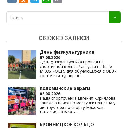
K
d
el
h
o
n
e
at
p
o
gr
s
y
kl
a
A
Li
СВЕЖИЕ ЗАПИСИ
as
m
p
n
s
p
k
День физкультурника!
07.08.2026
ni
День физкультурника прошел на
спортивной волне! 7 августа на базе
ki
МКОУ «ОШ 9 для обучающихся с ОВЗ»
состоялся турнир по
...
Коломинские овраги
02.08.2026
Наша спортсменка Евгения Кириллова,
занимающаяся по месту жительства у
инструктора по спорту Маховой
Натальи, заняла 2
...
БРОННИЦКОЕ КОЛЬЦО