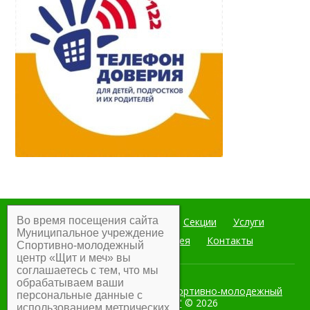
Во время посещения сайта
Главная
Мероприятия
Секции
Услуги
Муниципальное учреждение
Документы
Фотогалерея
Контакты
Спортивно-молодежный
центр «Щит и меч» вы
соглашаетесь с тем, что мы
обрабатываем ваши
Муниципальное учреждение Спортивно-молодежный
персональные данные с
центр "Щит и меч"
© 2026
использованием метрических