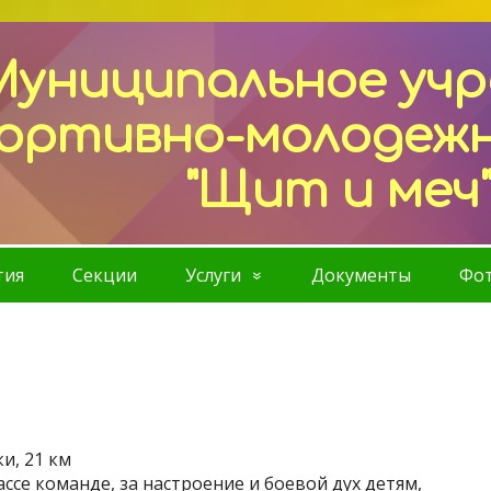
Муниципальное уч
ортивно-молодеж
"Щит и меч
тия
Секции
Услуги
Документы
Фот
и, 21 км
ссе команде, за настроение и боевой дух детям,