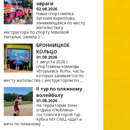
овраги
02.08.2026
Наша спортсменка
Евгения Кириллова,
занимающаяся по месту
жительства у
инструктора по спорту Маховой
Натальи, заняла 2
...
БРОННИЦКОЕ
КОЛЬЦО
01.08.2026
1 августа 2026 г.
спортсмены команды
«Егорьевск-RUN», часть
которых занимается по
месту жительства с инструктором по
...
II тур по пляжному
волейболу
01.08.2026
На территории зоны
отдыха «Любляна»
состоялся второй тур
Кубка МУ СМЦ «Щит и
меч» по пляжному
...