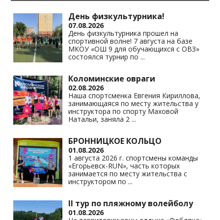
as
m
p
n
s
p
k
День физкультурника!
07.08.2026
ni
День физкультурника прошел на
спортивной волне! 7 августа на базе
ki
МКОУ «ОШ 9 для обучающихся с ОВЗ»
состоялся турнир по
...
Коломинские овраги
02.08.2026
Наша спортсменка Евгения Кириллова,
занимающаяся по месту жительства у
инструктора по спорту Маховой
Натальи, заняла 2
...
БРОННИЦКОЕ КОЛЬЦО
01.08.2026
1 августа 2026 г. спортсмены команды
«Егорьевск-RUN», часть которых
занимается по месту жительства с
инструктором по
...
II тур по пляжному волейболу
01.08.2026