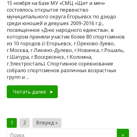
15 ноября на базе МУ «СМЦ «Щит и меч»
состоялось открытое первенство
муниципального округа Егорьевск по дзюдо
среди юношей и девушек 2009-2016 г.р.,
посвященное «Дню народного единства», в
котором приняли участие более 80 спортсменов
из 10 городов (г.Егорьевск, г.Орехово-Зуево,
г.Москва, г.Ликино-Дулево, г.Новинка, г.Рошаль,
г.Шатура, г.Воскресенск, г.Коломна,
г.Электросталь). Спортивное соревнование
собрало спортсменов различных возрастных
групп и …
Читать далее
Пагинация
1
2
Вперед »
записей