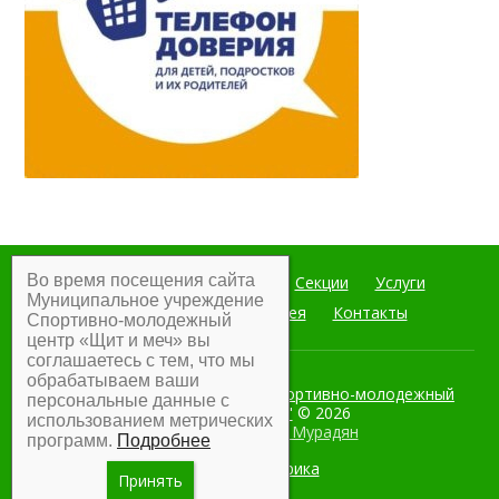
Во время посещения сайта
Главная
Мероприятия
Секции
Услуги
Муниципальное учреждение
Документы
Фотогалерея
Контакты
Спортивно-молодежный
центр «Щит и меч» вы
соглашаетесь с тем, что мы
обрабатываем ваши
Муниципальное учреждение Спортивно-молодежный
персональные данные с
центр "Щит и меч"
© 2026
использованием метрических
Разработка:
Армен Мурадян
программ.
Подробнее