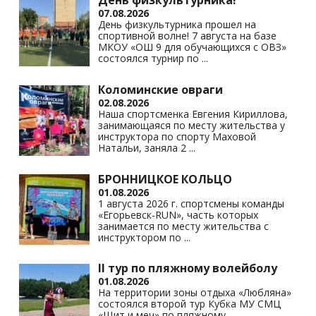
День физкультурника!
07.08.2026
День физкультурника прошел на
спортивной волне! 7 августа на базе
МКОУ «ОШ 9 для обучающихся с ОВЗ»
состоялся турнир по
...
Коломинские овраги
02.08.2026
Наша спортсменка Евгения Кириллова,
занимающаяся по месту жительства у
инструктора по спорту Маховой
Натальи, заняла 2
...
БРОННИЦКОЕ КОЛЬЦО
01.08.2026
1 августа 2026 г. спортсмены команды
«Егорьевск-RUN», часть которых
занимается по месту жительства с
инструктором по
...
II тур по пляжному волейболу
01.08.2026
На территории зоны отдыха «Любляна»
состоялся второй тур Кубка МУ СМЦ
«Щит и меч» по пляжному
...