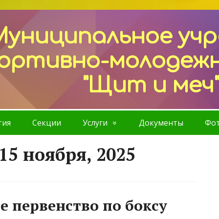
Муниципальное уч
ортивно-молодеж
"Щит и меч
тия
Секции
Услуги
Документы
Фот
15 ноября, 2025
е первенство по боксу