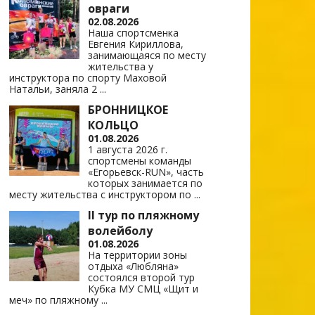
овраги
02.08.2026
Наша спортсменка
Евгения Кириллова,
занимающаяся по месту
жительства у
инструктора по спорту Маховой
Натальи, заняла 2
...
БРОННИЦКОЕ
КОЛЬЦО
01.08.2026
1 августа 2026 г.
спортсмены команды
«Егорьевск-RUN», часть
которых занимается по
месту жительства с инструктором по
...
II тур по пляжному
волейболу
01.08.2026
На территории зоны
отдыха «Любляна»
состоялся второй тур
Кубка МУ СМЦ «Щит и
меч» по пляжному
...