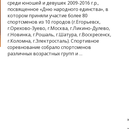
среди юношей и девушек 2009-2016 г.р.,
посвященное «Дню народного единства», в
котором приняли участие более 80
спортсменов из 10 городов (г.Егорьевск,
г.Орехово-Зуево, г.Москва, г.Ликино-Дулево,
г.Новинка, г.Рошаль, г.Шатура, г.Воскресенск,
г.Коломна, г.Электросталь). Спортивное
соревнование собрало спортсменов
различных возрастных групп и …