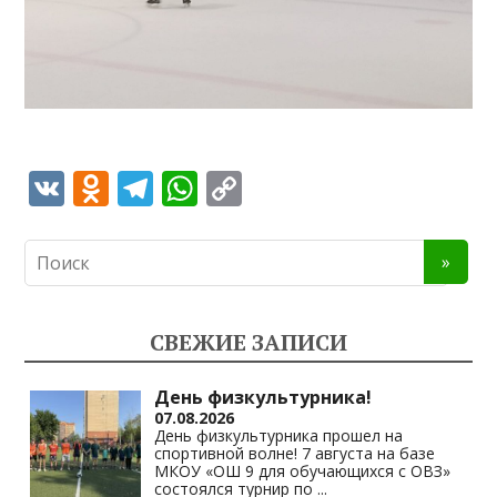
V
O
T
W
C
K
d
el
h
o
n
e
at
p
o
gr
s
y
kl
a
A
Li
СВЕЖИЕ ЗАПИСИ
as
m
p
n
s
p
k
День физкультурника!
07.08.2026
ni
День физкультурника прошел на
спортивной волне! 7 августа на базе
ki
МКОУ «ОШ 9 для обучающихся с ОВЗ»
состоялся турнир по
...