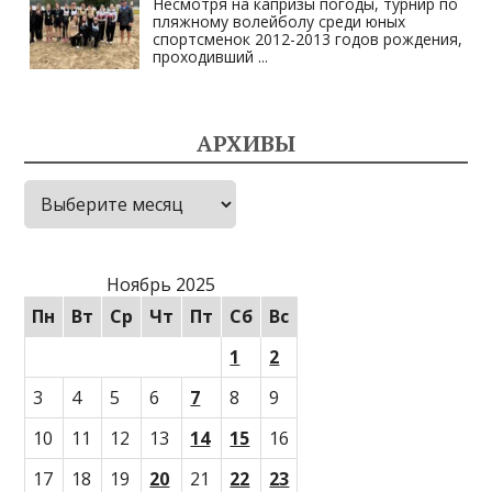
Несмотря на капризы погоды, турнир по
пляжному волейболу среди юных
спортсменок 2012-2013 годов рождения,
проходивший
...
АРХИВЫ
Архивы
Ноябрь 2025
Пн
Вт
Ср
Чт
Пт
Сб
Вс
1
2
3
4
5
6
7
8
9
10
11
12
13
14
15
16
17
18
19
20
21
22
23