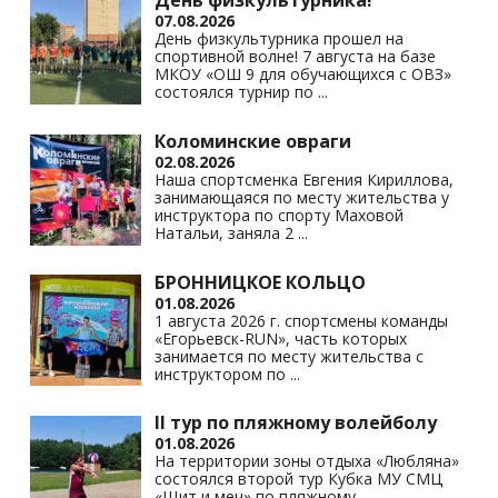
День физкультурника!
07.08.2026
День физкультурника прошел на
спортивной волне! 7 августа на базе
МКОУ «ОШ 9 для обучающихся с ОВЗ»
состоялся турнир по
...
Коломинские овраги
02.08.2026
Наша спортсменка Евгения Кириллова,
занимающаяся по месту жительства у
инструктора по спорту Маховой
Натальи, заняла 2
...
БРОННИЦКОЕ КОЛЬЦО
01.08.2026
1 августа 2026 г. спортсмены команды
«Егорьевск-RUN», часть которых
занимается по месту жительства с
инструктором по
...
II тур по пляжному волейболу
01.08.2026
На территории зоны отдыха «Любляна»
состоялся второй тур Кубка МУ СМЦ
«Щит и меч» по пляжному
...