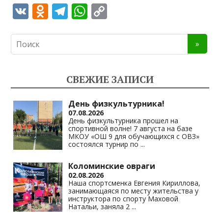
V
O
T
W
C
K
d
el
h
o
n
e
at
p
o
gr
s
y
kl
a
A
Li
СВЕЖИЕ ЗАПИСИ
as
m
p
n
s
p
k
День физкультурника!
07.08.2026
ni
День физкультурника прошел на
спортивной волне! 7 августа на базе
ki
МКОУ «ОШ 9 для обучающихся с ОВЗ»
состоялся турнир по
...
Коломинские овраги
02.08.2026
Наша спортсменка Евгения Кириллова,
занимающаяся по месту жительства у
инструктора по спорту Маховой
Натальи, заняла 2
...