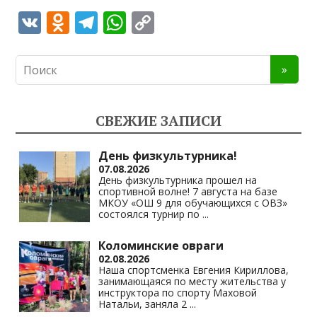
V
O
T
W
C
K
d
el
h
o
n
e
at
p
o
gr
s
y
kl
a
A
Li
СВЕЖИЕ ЗАПИСИ
as
m
p
n
s
p
k
День физкультурника!
07.08.2026
ni
День физкультурника прошел на
спортивной волне! 7 августа на базе
ki
МКОУ «ОШ 9 для обучающихся с ОВЗ»
состоялся турнир по
...
Коломинские овраги
02.08.2026
Наша спортсменка Евгения Кириллова,
занимающаяся по месту жительства у
инструктора по спорту Маховой
Натальи, заняла 2
...