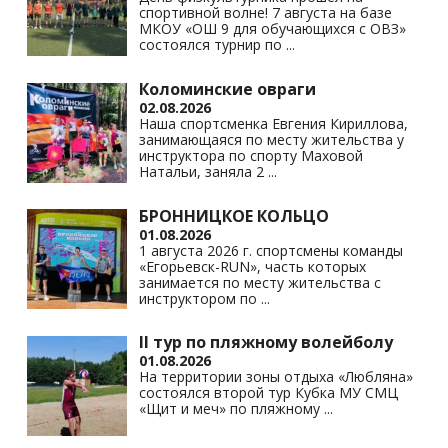
спортивной волне! 7 августа на базе
ki
МКОУ «ОШ 9 для обучающихся с ОВЗ»
состоялся турнир по
...
Коломинские овраги
02.08.2026
Наша спортсменка Евгения Кириллова,
занимающаяся по месту жительства у
инструктора по спорту Маховой
Натальи, заняла 2
...
БРОННИЦКОЕ КОЛЬЦО
01.08.2026
1 августа 2026 г. спортсмены команды
«Егорьевск-RUN», часть которых
занимается по месту жительства с
инструктором по
...
II тур по пляжному волейболу
01.08.2026
На территории зоны отдыха «Любляна»
состоялся второй тур Кубка МУ СМЦ
«Щит и меч» по пляжному
...