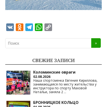
V
O
T
W
C
K
d
el
h
o
n
e
at
p
o
gr
s
y
kl
a
A
Li
СВЕЖИЕ ЗАПИСИ
as
m
p
n
s
p
k
Коломинские овраги
02.08.2026
ni
Наша спортсменка Евгения Кириллова,
занимающаяся по месту жительства у
ki
инструктора по спорту Маховой
Натальи, заняла 2
...
БРОННИЦКОЕ КОЛЬЦО
01.08.2026