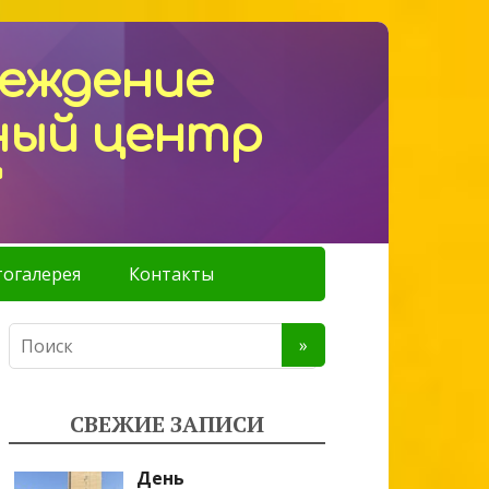
реждение
ный центр
"
огалерея
Контакты
СВЕЖИЕ ЗАПИСИ
День