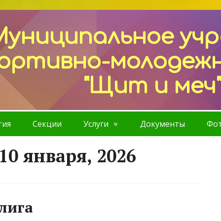
Муниципальное уч
ортивно-молодеж
"Щит и меч
тия
Секции
Услуги
Документы
Фот
10 января, 2026
лига