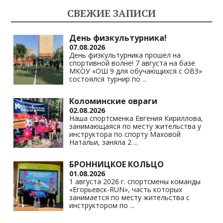
kl
a
A
Li
СВЕЖИЕ ЗАПИСИ
as
m
p
n
s
p
k
День физкультурника!
07.08.2026
ni
День физкультурника прошел на
спортивной волне! 7 августа на базе
ki
МКОУ «ОШ 9 для обучающихся с ОВЗ»
состоялся турнир по
...
Коломинские овраги
02.08.2026
Наша спортсменка Евгения Кириллова,
занимающаяся по месту жительства у
инструктора по спорту Маховой
Натальи, заняла 2
...
БРОННИЦКОЕ КОЛЬЦО
01.08.2026
1 августа 2026 г. спортсмены команды
«Егорьевск-RUN», часть которых
занимается по месту жительства с
инструктором по
...