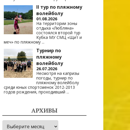
II тур по пляжному
волейболу
01.08.2026
На территории зоны
отдыха «Любляна»
состоялся второй тур
Кубка МУ СМЦ «Щит и
меч» по пляжному
...
Турнир по
пляжному
волейболу
26.07.2026
Несмотря на капризы
погоды, турнир по
пляжному волейболу
среди юных спортсменок 2012-2013
годов рождения, проходивший
...
АРХИВЫ
Архивы