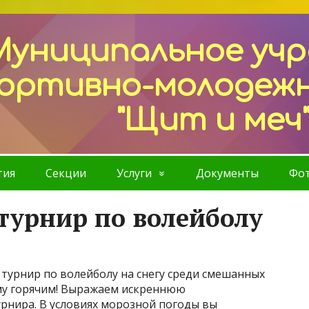
Муниципальное уч
ортивно-молодеж
"Щит и меч
тия
Секции
Услуги
Документы
Фот
урнир по волейболу
турнир по волейболу на снегу среди смешанных
му горячим! Выражаем искреннюю
рнира. В условиях морозной погоды вы