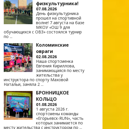
физкультурника!
07.08.2026
День физкультурника
прошел на спортивной
волне! 7 августа на базе
МКОУ «ОШ 9 для
обучающихся с ОВЗ» состоялся турнир
по
...
Коломинские
овраги
02.08.2026
Наша спортсменка
Евгения Кириллова,
занимающаяся по месту
жительства у
инструктора по спорту Маховой
Натальи, заняла 2
...
БРОННИЦКОЕ
КОЛЬЦО
01.08.2026
1 августа 2026 г.
спортсмены команды
«Егорьевск-RUN», часть
которых занимается по
месту жительства с инструктором по
...