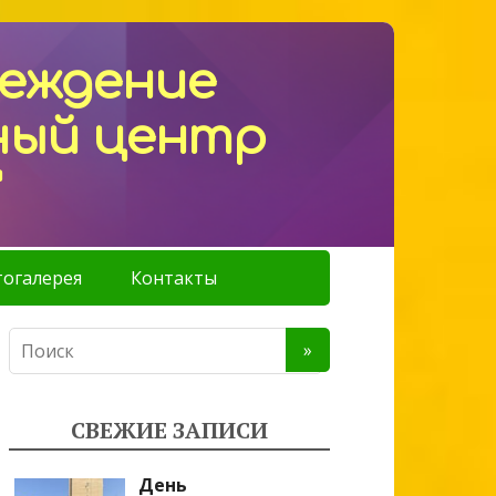
реждение
ный центр
"
огалерея
Контакты
СВЕЖИЕ ЗАПИСИ
День