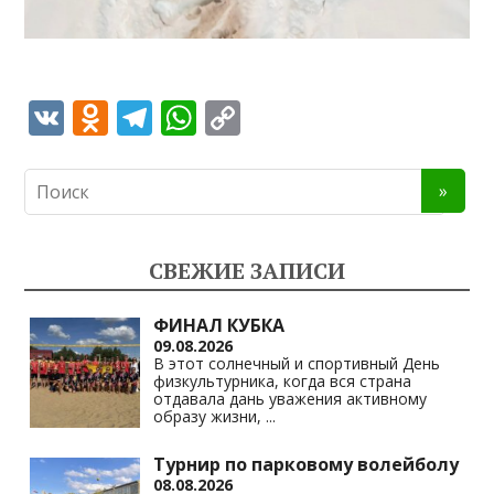
V
O
T
W
C
K
d
el
h
o
n
e
at
p
o
gr
s
y
kl
a
A
Li
СВЕЖИЕ ЗАПИСИ
as
m
p
n
s
p
k
ФИНАЛ КУБКА
09.08.2026
ni
В этот солнечный и спортивный День
физкультурника, когда вся страна
ki
отдавала дань уважения активному
образу жизни,
...
Турнир по парковому волейболу
08.08.2026