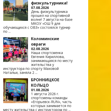
физкультурника!
07.08.2026
День физкультурника
прошел на спортивной
волне! 7 августа на базе
МКОУ «ОШ 9 для
обучающихся с ОВЗ» состоялся турнир
по
...
Коломинские
овраги
02.08.2026
Наша спортсменка
Евгения Кириллова,
занимающаяся по месту
жительства у
инструктора по спорту Маховой
Натальи, заняла 2
...
БРОННИЦКОЕ
КОЛЬЦО
01.08.2026
1 августа 2026 г.
спортсмены команды
«Егорьевск-RUN», часть
которых занимается по
месту жительства с инструктором по
...