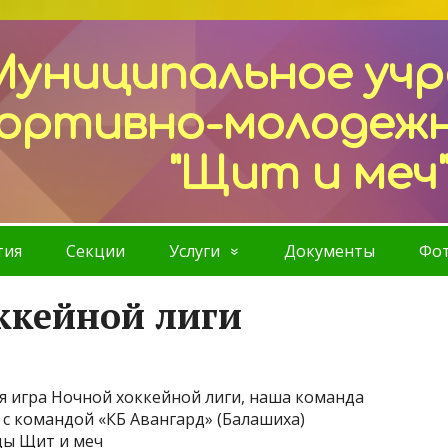
Муниципальное уч
ортивно-молодеж
"Щит и меч
тия
Секции
Услуги
Документы
Фот
ккейной лиги
ая игра Ночной хоккейной лиги, наша команда
 с командой «КБ Авангард» (Балашиха)
ды Щит и меч