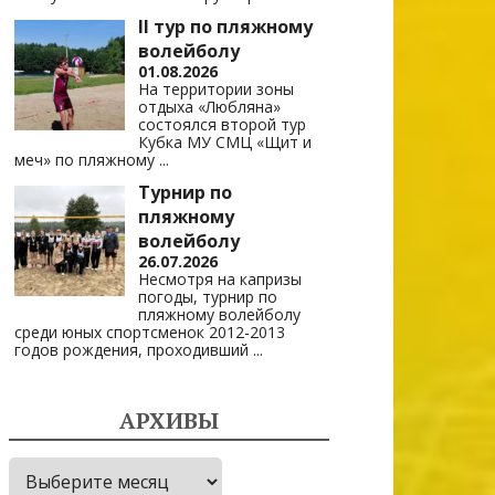
II тур по пляжному
волейболу
01.08.2026
На территории зоны
отдыха «Любляна»
состоялся второй тур
Кубка МУ СМЦ «Щит и
меч» по пляжному
...
Турнир по
пляжному
волейболу
26.07.2026
Несмотря на капризы
погоды, турнир по
пляжному волейболу
среди юных спортсменок 2012-2013
годов рождения, проходивший
...
АРХИВЫ
Архивы