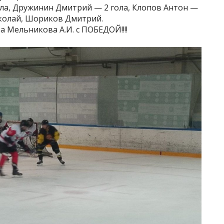
ола, Дружинин Дмитрий — 2 гола, Клопов Антон —
иколай, Шориков Дмитрий.
 Мельникова А.И. с ПОБЕДОЙ!!!!