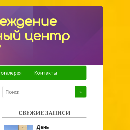
реждение
ный центр
"
огалерея
Контакты
СВЕЖИЕ ЗАПИСИ
День