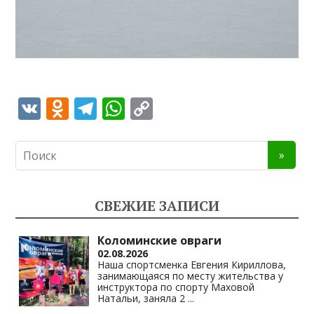
V
O
T
W
C
K
d
el
h
o
n
e
at
p
o
gr
s
y
kl
a
A
Li
СВЕЖИЕ ЗАПИСИ
as
m
p
n
s
p
k
Коломинские овраги
02.08.2026
ni
Наша спортсменка Евгения Кириллова,
занимающаяся по месту жительства у
ki
инструктора по спорту Маховой
Натальи, заняла 2
...