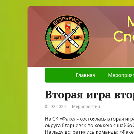
Сп
Главная
Мероприя
Вторая игра вто
05.02.2026
Мероприятия
На СК «Факел» состоялась вторая иг
округа Егорьевск по хоккею с шайбой
На льду встретились команды: «Факе