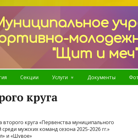
Муниципальное уч
ортивно-молодеж
"Щит и меч
тия
Секции
Услуги
Документы
Фот
рого круга
ра второго круга «Первенства муниципального
 среди мужских команд сезона 2025-2026 гг.»
л» и «Шувое»