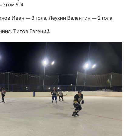
четом 9-4
онов Иван — 3 гола, Леухин Валентин — 2 гола,
иил, Титов Евгений.