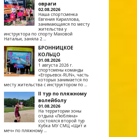
овраги
02.08.2026
Наша спортсменка
Евгения Кириллова,
занимающаяся по месту
жительства у
инструктора по спорту Маховой
Натальи, заняла 2
...
БРОННИЦКОЕ
КОЛЬЦО
01.08.2026
1 августа 2026 г.
спортсмены команды
«Егорьевск-RUN», часть
которых занимается по
месту жительства с инструктором по
...
II тур по пляжному
волейболу
01.08.2026
На территории зоны
отдыха «Любляна»
состоялся второй тур
Кубка МУ СМЦ «Щит и
меч» по пляжному
...