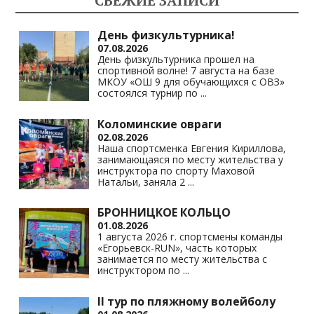
СВЕЖИЕ ЗАПИСИ
as
m
p
n
s
p
k
День физкультурника!
07.08.2026
ni
День физкультурника прошел на
спортивной волне! 7 августа на базе
ki
МКОУ «ОШ 9 для обучающихся с ОВЗ»
состоялся турнир по
...
Коломинские овраги
02.08.2026
Наша спортсменка Евгения Кириллова,
занимающаяся по месту жительства у
инструктора по спорту Маховой
Натальи, заняла 2
...
БРОННИЦКОЕ КОЛЬЦО
01.08.2026
1 августа 2026 г. спортсмены команды
«Егорьевск-RUN», часть которых
занимается по месту жительства с
инструктором по
...
II тур по пляжному волейболу