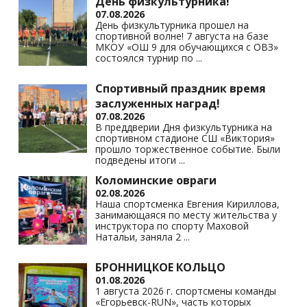
s
p
k
День физкультурника!
07.08.2026
ni
День физкультурника прошел на
спортивной волне! 7 августа на базе
ki
МКОУ «ОШ 9 для обучающихся с ОВЗ»
состоялся турнир по
...
Спортивный праздник время
заслуженных наград!
07.08.2026
В преддверии Дня физкультурника на
спортивном стадионе СШ «Виктория»
прошло торжественное событие. Были
подведены итоги
...
Коломинские овраги
02.08.2026
Наша спортсменка Евгения Кириллова,
занимающаяся по месту жительства у
инструктора по спорту Маховой
Натальи, заняла 2
...
БРОННИЦКОЕ КОЛЬЦО
01.08.2026
1 августа 2026 г. спортсмены команды
«Егорьевск-RUN», часть которых