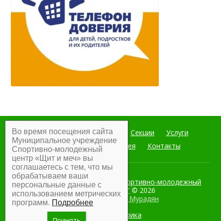
Во время посещения сайта
Главная
Мероприятия
Секции
Услуги
Муниципальное учреждение
Документы
Фотогалерея
Контакты
Спортивно-молодежный
центр «Щит и меч» вы
соглашаетесь с тем, что мы
обрабатываем ваши
Муниципальное учреждение Спортивно-молодежный
персональные данные с
центр "Щит и меч"
© 2026
использованием метрических
Разработка:
Армен Мурадян
программ.
Подробнее