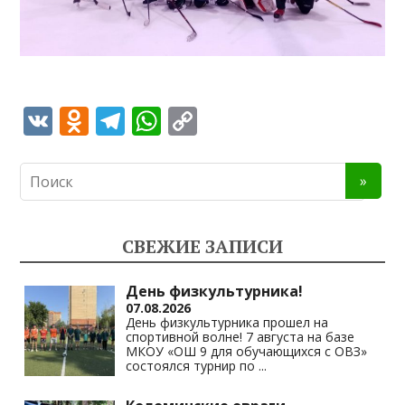
V
O
T
W
C
K
d
el
h
o
n
e
at
p
o
gr
s
y
kl
a
A
Li
СВЕЖИЕ ЗАПИСИ
as
m
p
n
s
p
k
День физкультурника!
07.08.2026
ni
День физкультурника прошел на
спортивной волне! 7 августа на базе
ki
МКОУ «ОШ 9 для обучающихся с ОВЗ»
состоялся турнир по
...