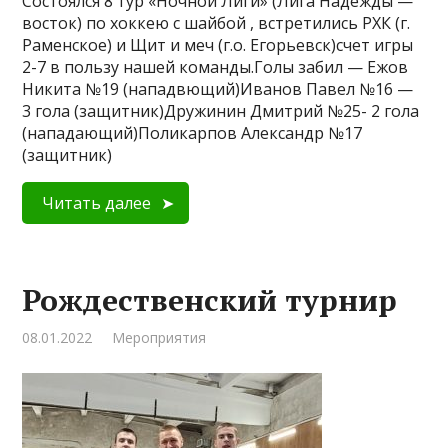
Состоялся 8 тур «Ночной Лиги» (Лига Надежды —
восток) по хоккею с шайбой , встретились РХК (г.
Раменское) и Щит и меч (г.о. Егорьевск)счет игры
2-7 в пользу нашей команды.Голы забил — Ежов
Никита №19 (нападвющий)Иванов Павел №16 —
3 гола (защитник)Дружинин Дмитрий №25- 2 гола
(нападающий)Поликарпов Александр №17
(защитник)
Читать далее
Рождественский турнир
08.01.2022
Мероприятия