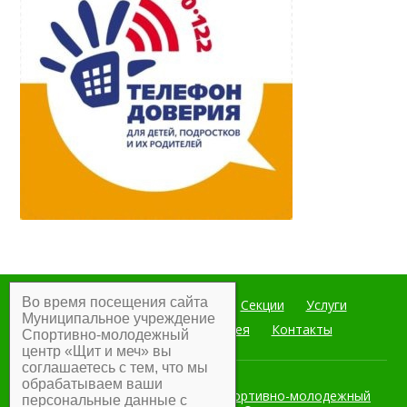
Во время посещения сайта
Главная
Мероприятия
Секции
Услуги
Муниципальное учреждение
Документы
Фотогалерея
Контакты
Спортивно-молодежный
центр «Щит и меч» вы
соглашаетесь с тем, что мы
обрабатываем ваши
Муниципальное учреждение Спортивно-молодежный
персональные данные с