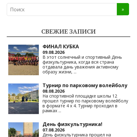
n
e
at
p
o
gr
s
y
kl
a
A
Li
СВЕЖИЕ ЗАПИСИ
as
m
p
n
s
p
k
ФИНАЛ КУБКА
09.08.2026
ni
В этот солнечный и спортивный День
физкультурника, когда вся страна
ki
отдавала дань уважения активному
образу жизни,
...
Турнир по парковому волейболу
08.08.2026
На спортивной площадке школы 12
прошел турнир по парковому волейболу
в формате 4 х 4. Турнир проходил в
рамках
...
День физкультурника!
07.08.2026
День физкультурника прошел на