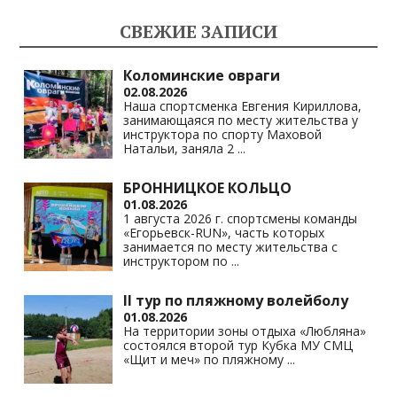
kl
a
A
Li
СВЕЖИЕ ЗАПИСИ
as
m
p
n
s
p
k
Коломинские овраги
02.08.2026
ni
Наша спортсменка Евгения Кириллова,
занимающаяся по месту жительства у
ki
инструктора по спорту Маховой
Натальи, заняла 2
...
БРОННИЦКОЕ КОЛЬЦО
01.08.2026
1 августа 2026 г. спортсмены команды
«Егорьевск-RUN», часть которых
занимается по месту жительства с
инструктором по
...
II тур по пляжному волейболу
01.08.2026
На территории зоны отдыха «Любляна»
состоялся второй тур Кубка МУ СМЦ
«Щит и меч» по пляжному
...