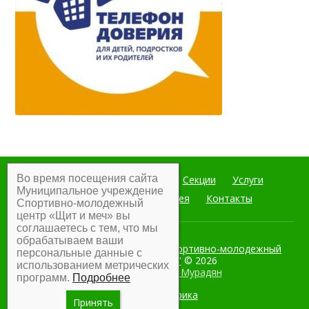
Во время посещения сайта
Главная
Мероприятия
Секции
Услуги
Муниципальное учреждение
Документы
Фотогалерея
Контакты
Спортивно-молодежный
центр «Щит и меч» вы
соглашаетесь с тем, что мы
обрабатываем ваши
Муниципальное учреждение Спортивно-молодежный
персональные данные с
центр "Щит и меч"
© 2026
использованием метрических
Разработка:
Армен Мурадян
программ.
Подробнее