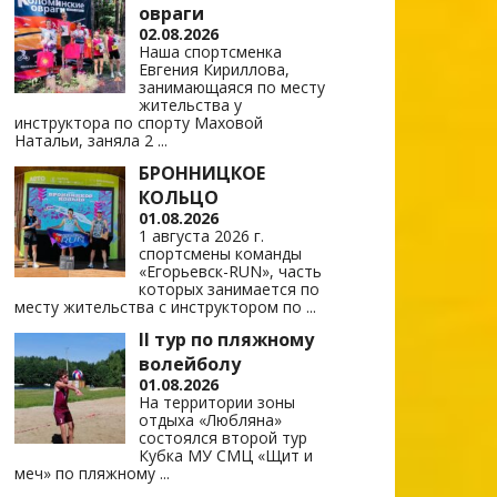
овраги
02.08.2026
Наша спортсменка
Евгения Кириллова,
занимающаяся по месту
жительства у
инструктора по спорту Маховой
Натальи, заняла 2
...
БРОННИЦКОЕ
КОЛЬЦО
01.08.2026
1 августа 2026 г.
спортсмены команды
«Егорьевск-RUN», часть
которых занимается по
месту жительства с инструктором по
...
II тур по пляжному
волейболу
01.08.2026
На территории зоны
отдыха «Любляна»
состоялся второй тур
Кубка МУ СМЦ «Щит и
меч» по пляжному
...