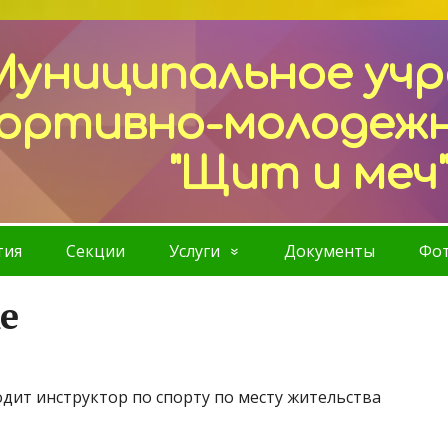
Муниципальное уч
ортивно-молодеж
"Щит и меч
тия
Секции
Услуги
Документы
Фот
е
одит инструктор по спорту по месту жительства