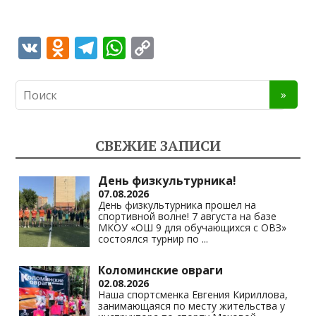
V
O
T
W
C
K
d
el
h
o
n
e
at
p
o
gr
s
y
kl
a
A
Li
СВЕЖИЕ ЗАПИСИ
as
m
p
n
s
p
k
День физкультурника!
07.08.2026
ni
День физкультурника прошел на
спортивной волне! 7 августа на базе
ki
МКОУ «ОШ 9 для обучающихся с ОВЗ»
состоялся турнир по
...
Коломинские овраги
02.08.2026
Наша спортсменка Евгения Кириллова,
занимающаяся по месту жительства у