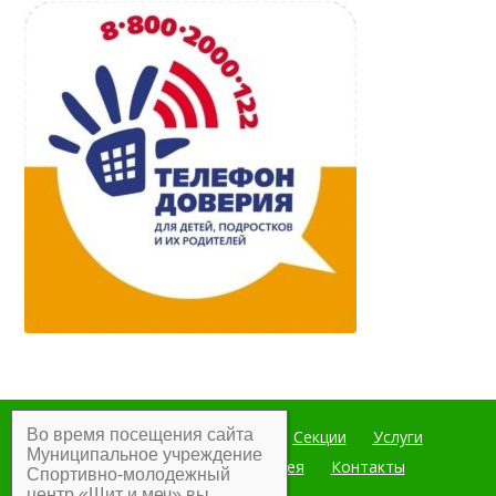
Во время посещения сайта
Главная
Мероприятия
Секции
Услуги
Муниципальное учреждение
Документы
Фотогалерея
Контакты
Спортивно-молодежный
центр «Щит и меч» вы