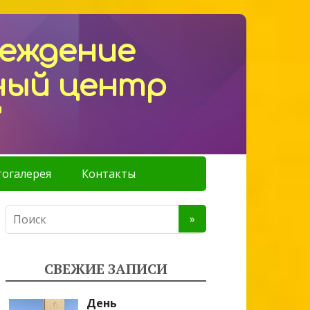
реждение
ный центр
"
огалерея
Контакты
СВЕЖИЕ ЗАПИСИ
День