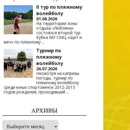
II тур по пляжному
волейболу
01.08.2026
На территории зоны
отдыха «Любляна»
состоялся второй тур
Кубка МУ СМЦ «Щит и
меч» по пляжному
...
Турнир по
пляжному
волейболу
26.07.2026
Несмотря на капризы
погоды, турнир по
пляжному волейболу
среди юных спортсменок 2012-2013
годов рождения, проходивший
...
АРХИВЫ
Архивы