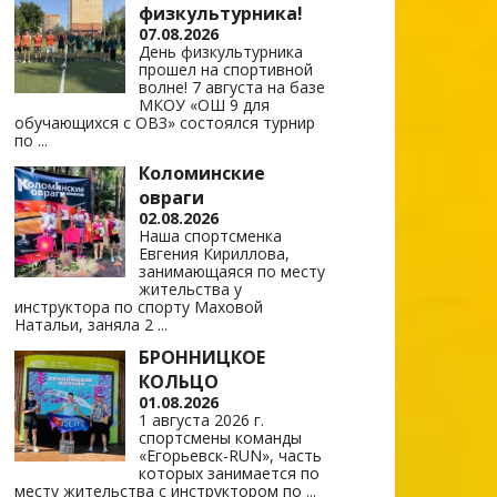
физкультурника!
07.08.2026
День физкультурника
прошел на спортивной
волне! 7 августа на базе
МКОУ «ОШ 9 для
обучающихся с ОВЗ» состоялся турнир
по
...
Коломинские
овраги
02.08.2026
Наша спортсменка
Евгения Кириллова,
занимающаяся по месту
жительства у
инструктора по спорту Маховой
Натальи, заняла 2
...
БРОННИЦКОЕ
КОЛЬЦО
01.08.2026
1 августа 2026 г.
спортсмены команды
«Егорьевск-RUN», часть
которых занимается по
месту жительства с инструктором по
...