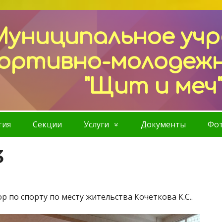
Муниципальное уч
ортивно-молодеж
"Щит и меч
тия
Секции
Услуги
Документы
Фот
3
 по спорту по месту жительства Кочеткова К.С..