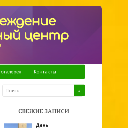
реждение
ный центр
"
огалерея
Контакты
СВЕЖИЕ ЗАПИСИ
День