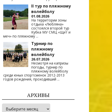
II тур по пляжному
волейболу
01.08.2026
На территории зоны
отдыха «Любляна»
состоялся второй тур
Кубка МУ СМЦ «Щит и
меч» по пляжному
...
Турнир по
пляжному
волейболу
26.07.2026
Несмотря на капризы
погоды, турнир по
пляжному волейболу
среди юных спортсменок 2012-2013
годов рождения, проходивший
...
АРХИВЫ
Архивы