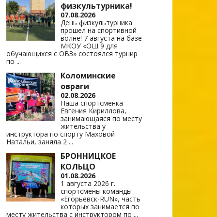
физкультурника!
07.08.2026
День физкультурника
прошел на спортивной
волне! 7 августа на базе
МКОУ «ОШ 9 для
обучающихся с ОВЗ» состоялся турнир
по
...
Коломинские
овраги
02.08.2026
Наша спортсменка
Евгения Кириллова,
занимающаяся по месту
жительства у
инструктора по спорту Маховой
Натальи, заняла 2
...
БРОННИЦКОЕ
КОЛЬЦО
01.08.2026
1 августа 2026 г.
спортсмены команды
«Егорьевск-RUN», часть
которых занимается по
месту жительства с инструктором по
...