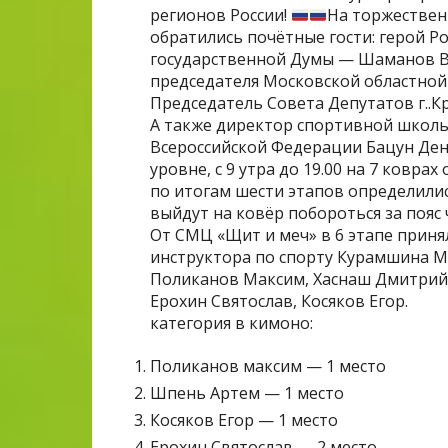
регионов России!
На торжествен
обратились почётные гости: герой Ро
государственной Думы — Шаманов В
председателя Московской областной
Председатель Совета Депутатов г..
А также директор спортивной школы
Всероссийской Федерации Бацун Де
уровне, с 9 утра до 19.00 на 7 ковр
по итогам шести этапов определили
выйдут на ковёр побороться за пояс
От СМЦ «Щит и меч» в 6 этапе прин
инструктора по спорту Курамшина М.
Поликанов Максим, Хаснаш Дмитрий
Ерохин Святослав, Косяков Егор.
категория в кимоно:
Поликанов максим — 1 место
Шпень Артем — 1 место
Косяков Егор — 1 место
Ерохин Святослав — 2 место