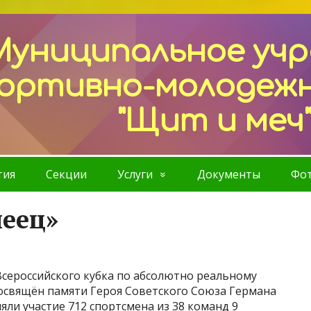
Муниципальное уч
ортивно-молодеж
"Щит и меч
тия
Секции
Услуги
Документы
Фот
еец»
 Всероссийского кубка по абсолютно реальному
освящён памяти Героя Советского Союза Германа
яли участие 712 спортсмена из 38 команд 9