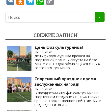
V
O
T
W
C
K
d
el
h
o
n
e
at
p
o
gr
s
y
kl
a
A
Li
СВЕЖИЕ ЗАПИСИ
as
m
p
n
s
p
k
День физкультурника!
07.08.2026
ni
День физкультурника прошел на
спортивной волне! 7 августа на базе
ki
МКОУ «ОШ 9 для обучающихся с ОВЗ»
состоялся турнир по
...
Спортивный праздник время
заслуженных наград!
07.08.2026
В преддверии Дня физкультурника на
спортивном стадионе СШ «Виктория»
прошло торжественное событие. Были
подведены итоги
...