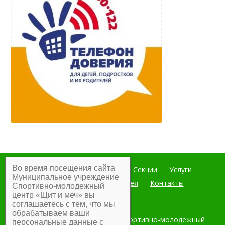
Во время посещения сайта
Главная
Мероприятия
Секции
Услуги
Муниципальное учреждение
Документы
Фотогалерея
Контакты
Спортивно-молодежный
центр «Щит и меч» вы
соглашаетесь с тем, что мы
обрабатываем ваши
Муниципальное учреждение Спортивно-молодежный
персональные данные с