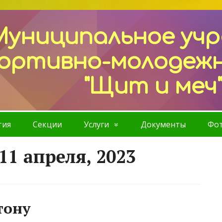
Муниципальное уч
ортивно-молодеж
"Щит и меч
тия
Секции
Услуги
Документы
Фот
11 апреля, 2023
тону