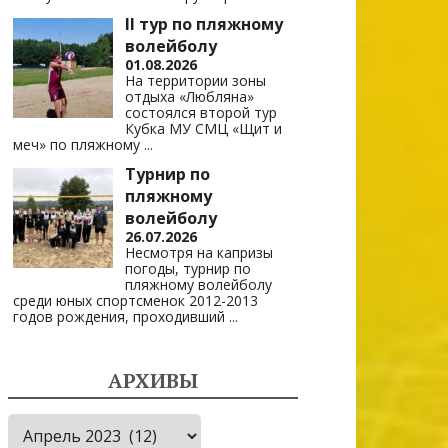
II тур по пляжному
волейболу
01.08.2026
На территории зоны
отдыха «Любляна»
состоялся второй тур
Кубка МУ СМЦ «Щит и
меч» по пляжному
...
Турнир по
пляжному
волейболу
26.07.2026
Несмотря на капризы
погоды, турнир по
пляжному волейболу
среди юных спортсменок 2012-2013
годов рождения, проходивший
...
АРХИВЫ
Архивы