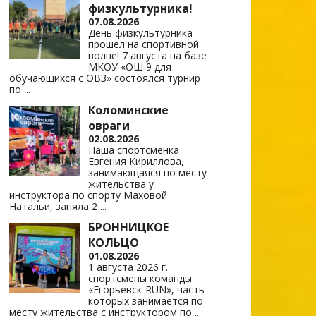
физкультурника!
07.08.2026
День физкультурника
прошел на спортивной
волне! 7 августа на базе
МКОУ «ОШ 9 для
обучающихся с ОВЗ» состоялся турнир
по
...
Коломинские
овраги
02.08.2026
Наша спортсменка
Евгения Кириллова,
занимающаяся по месту
жительства у
инструктора по спорту Маховой
Натальи, заняла 2
...
БРОННИЦКОЕ
КОЛЬЦО
01.08.2026
1 августа 2026 г.
спортсмены команды
«Егорьевск-RUN», часть
которых занимается по
месту жительства с инструктором по
...