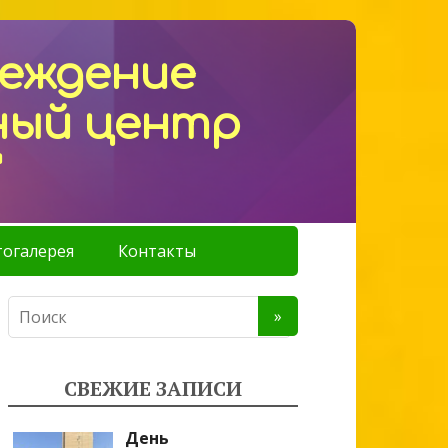
реждение
ный центр
"
огалерея
Контакты
СВЕЖИЕ ЗАПИСИ
День