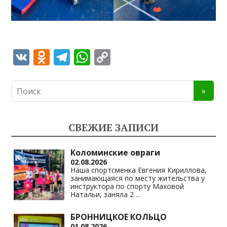
V
O
T
W
C
K
d
el
h
o
n
e
at
p
o
gr
s
y
kl
a
A
Li
СВЕЖИЕ ЗАПИСИ
as
m
p
n
s
p
k
Коломинские овраги
02.08.2026
ni
Наша спортсменка Евгения Кириллова,
занимающаяся по месту жительства у
ki
инструктора по спорту Маховой
Натальи, заняла 2
...
БРОННИЦКОЕ КОЛЬЦО
01.08.2026