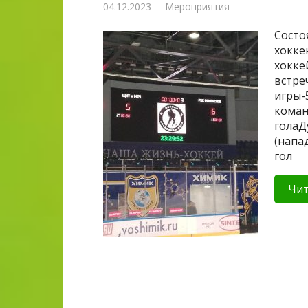
04.12.2023
Мероприятия
Состо
хокке
хокке
встре
игры-
коман
голаД
(напа
гол
Чит