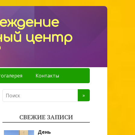
реждение
ный центр
"
огалерея
Контакты
СВЕЖИЕ ЗАПИСИ
День