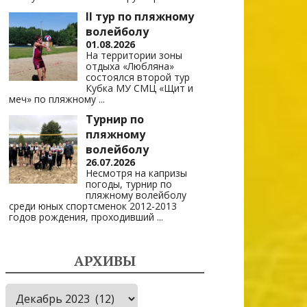
II тур по пляжному
волейболу
01.08.2026
На территории зоны
отдыха «Любляна»
состоялся второй тур
Кубка МУ СМЦ «Щит и
меч» по пляжному
...
Турнир по
пляжному
волейболу
26.07.2026
Несмотря на капризы
погоды, турнир по
пляжному волейболу
среди юных спортсменок 2012-2013
годов рождения, проходивший
...
АРХИВЫ
Архивы