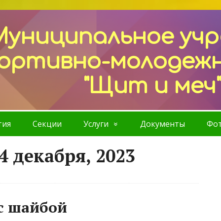
Муниципальное уч
ортивно-молодеж
"Щит и меч
тия
Секции
Услуги
Документы
Фот
4 декабря, 2023
с шайбой