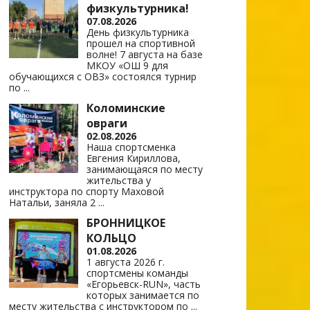
физкультурника!
07.08.2026
День физкультурника
прошел на спортивной
волне! 7 августа на базе
МКОУ «ОШ 9 для
обучающихся с ОВЗ» состоялся турнир
по
...
Коломинские
овраги
02.08.2026
Наша спортсменка
Евгения Кириллова,
занимающаяся по месту
жительства у
инструктора по спорту Маховой
Натальи, заняла 2
...
БРОННИЦКОЕ
КОЛЬЦО
01.08.2026
1 августа 2026 г.
спортсмены команды
«Егорьевск-RUN», часть
которых занимается по
месту жительства с инструктором по
...