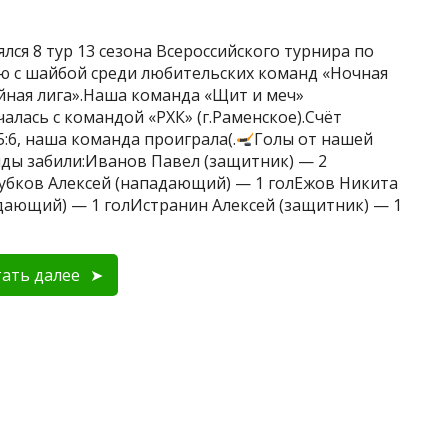
ялся 8 тур 13 сезона Всероссийского турнира по
ю с шайбой среди любительских команд «Ночная
йная лига».Наша команда «Щит и меч»
чалась с командой «РХК» (г.Раменское).Счёт
5:6, наша команда проиграла(.
Голы от нашей
ды забили:Иванов Павел (защитник) — 2
убков Алексей (нападающий) — 1 голЕжов Никита
дающий) — 1 голИстранин Алексей (защитник) — 1
ать далее