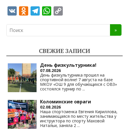
V
O
T
W
C
K
d
el
h
o
n
e
at
p
o
gr
s
y
kl
a
A
Li
СВЕЖИЕ ЗАПИСИ
as
m
p
n
s
p
k
День физкультурника!
07.08.2026
ni
День физкультурника прошел на
спортивной волне! 7 августа на базе
ki
МКОУ «ОШ 9 для обучающихся с ОВЗ»
состоялся турнир по
...
Коломинские овраги
02.08.2026
Наша спортсменка Евгения Кириллова,
занимающаяся по месту жительства у
инструктора по спорту Маховой
Натальи, заняла 2
...