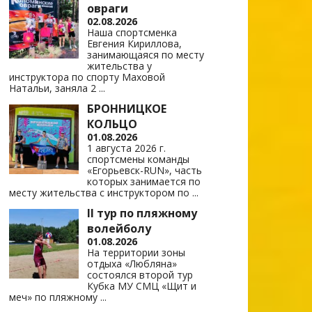
овраги
02.08.2026
Наша спортсменка
Евгения Кириллова,
занимающаяся по месту
жительства у
инструктора по спорту Маховой
Натальи, заняла 2
...
БРОННИЦКОЕ
КОЛЬЦО
01.08.2026
1 августа 2026 г.
спортсмены команды
«Егорьевск-RUN», часть
которых занимается по
месту жительства с инструктором по
...
II тур по пляжному
волейболу
01.08.2026
На территории зоны
отдыха «Любляна»
состоялся второй тур
Кубка МУ СМЦ «Щит и
меч» по пляжному
...