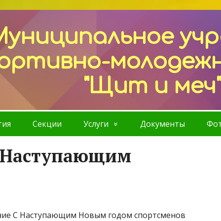
Муниципальное уч
ортивно-молодеж
"Щит и меч
тия
Секции
Услуги
Документы
Фот
с Наступающим
ние С Наступающим Новым годом спортсменов