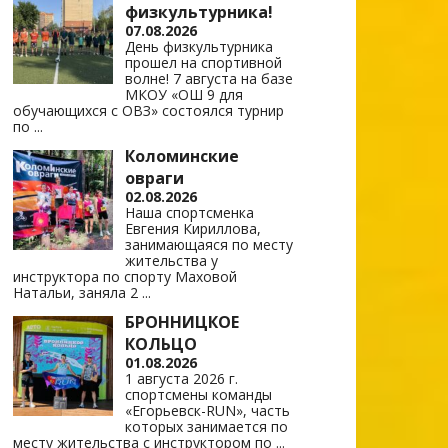
физкультурника!
07.08.2026
День физкультурника
прошел на спортивной
волне! 7 августа на базе
МКОУ «ОШ 9 для
обучающихся с ОВЗ» состоялся турнир
по
...
Коломинские
овраги
02.08.2026
Наша спортсменка
Евгения Кириллова,
занимающаяся по месту
жительства у
инструктора по спорту Маховой
Натальи, заняла 2
...
БРОННИЦКОЕ
КОЛЬЦО
01.08.2026
1 августа 2026 г.
спортсмены команды
«Егорьевск-RUN», часть
которых занимается по
месту жительства с инструктором по
...