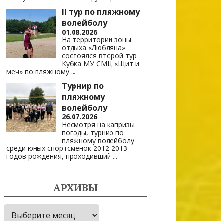
II тур по пляжному
волейболу
01.08.2026
На территории зоны
отдыха «Любляна»
состоялся второй тур
Кубка МУ СМЦ «Щит и
меч» по пляжному
...
Турнир по
пляжному
волейболу
26.07.2026
Несмотря на капризы
погоды, турнир по
пляжному волейболу
среди юных спортсменок 2012-2013
годов рождения, проходивший
...
АРХИВЫ
Архивы