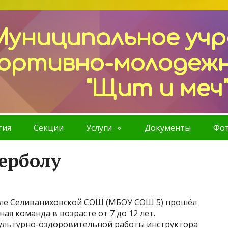
Муниципальное уч
ортивно-молодеж
"Щит и меч
тия
Секции
Услуги
Документы
Фот
ерболу
зале Селиваниховской СОШ (МБОУ СОШ 5) прошёл
я команда в возрасте от 7 до 12 лет.
ультурно-оздоровительной работы инструктора