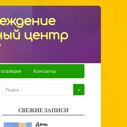
реждение
ный центр
"
огалерея
Контакты
СВЕЖИЕ ЗАПИСИ
День