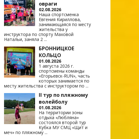
овраги
02.08.2026
Наша спортсменка
Евгения Кириллова,
занимающаяся по месту
жительства у
инструктора по спорту Маховой
Натальи, заняла 2
...
БРОННИЦКОЕ
КОЛЬЦО
01.08.2026
1 августа 2026 г.
спортсмены команды
«Егорьевск-RUN», часть
которых занимается по
месту жительства с инструктором по
...
II тур по пляжному
волейболу
01.08.2026
На территории зоны
отдыха «Любляна»
состоялся второй тур
Кубка МУ СМЦ «Щит и
меч» по пляжному
...