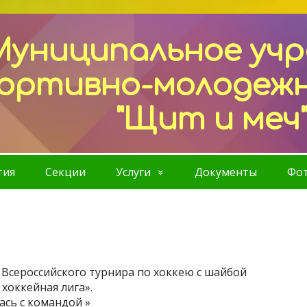
Муниципальное уч
ортивно-молодеж
"Щит и меч
тия
Секции
Услуги
Документы
Фот
а Всероссийского турнира по хоккею с шайбой
хоккейная лига».
ась с командой »