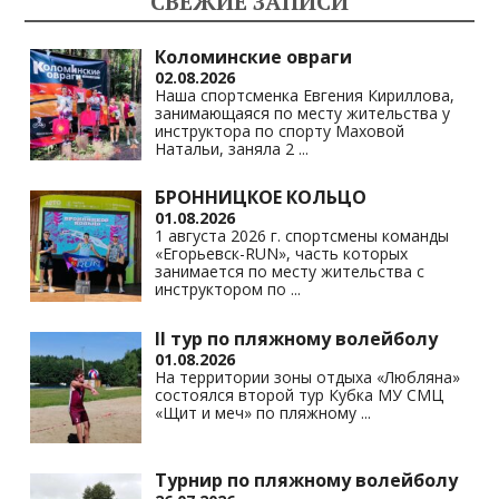
СВЕЖИЕ ЗАПИСИ
as
m
p
n
s
p
k
Коломинские овраги
02.08.2026
ni
Наша спортсменка Евгения Кириллова,
занимающаяся по месту жительства у
ki
инструктора по спорту Маховой
Натальи, заняла 2
...
БРОННИЦКОЕ КОЛЬЦО
01.08.2026
1 августа 2026 г. спортсмены команды
«Егорьевск-RUN», часть которых
занимается по месту жительства с
инструктором по
...
II тур по пляжному волейболу
01.08.2026
На территории зоны отдыха «Любляна»
состоялся второй тур Кубка МУ СМЦ
«Щит и меч» по пляжному
...
Турнир по пляжному волейболу