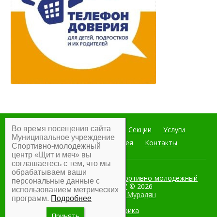
Во время посещения сайта
Главная
Мероприятия
Секции
Услуги
Муниципальное учреждение
Документы
Фотогалерея
Контакты
Спортивно-молодежный
центр «Щит и меч» вы
соглашаетесь с тем, что мы
обрабатываем ваши
Муниципальное учреждение Спортивно-молодежный
персональные данные с
центр "Щит и меч"
© 2026
использованием метрических
Разработка:
Армен Мурадян
программ.
Подробнее