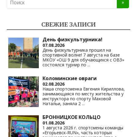
n
e
at
p
o
gr
s
y
kl
a
A
Li
СВЕЖИЕ ЗАПИСИ
as
m
p
n
s
p
k
День физкультурника!
07.08.2026
ni
День физкультурника прошел на
спортивной волне! 7 августа на базе
ki
МКОУ «ОШ 9 для обучающихся с ОВЗ»
состоялся турнир по
...
Коломинские овраги
02.08.2026
Наша спортсменка Евгения Кириллова,
занимающаяся по месту жительства у
инструктора по спорту Маховой
Натальи, заняла 2
...
БРОННИЦКОЕ КОЛЬЦО
01.08.2026
1 августа 2026 г. спортсмены команды
«Егорьевск-RUN», часть которых