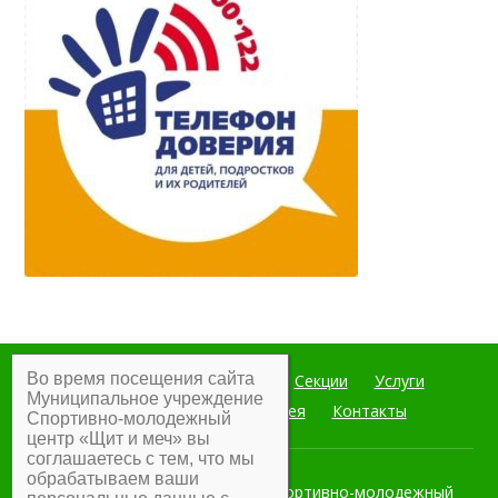
Во время посещения сайта
Главная
Мероприятия
Секции
Услуги
Муниципальное учреждение
Документы
Фотогалерея
Контакты
Спортивно-молодежный
центр «Щит и меч» вы
соглашаетесь с тем, что мы
обрабатываем ваши
Муниципальное учреждение Спортивно-молодежный