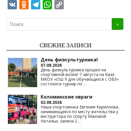
V
O
T
W
C
K
d
el
h
o
n
e
at
p
o
gr
s
y
kl
a
A
Li
СВЕЖИЕ ЗАПИСИ
as
m
p
n
s
p
k
День физкультурника!
07.08.2026
ni
День физкультурника прошел на
спортивной волне! 7 августа на базе
ki
МКОУ «ОШ 9 для обучающихся с ОВЗ»
состоялся турнир по
...
Коломинские овраги
02.08.2026
Наша спортсменка Евгения Кириллова,
занимающаяся по месту жительства у
инструктора по спорту Маховой
Натальи, заняла 2
...