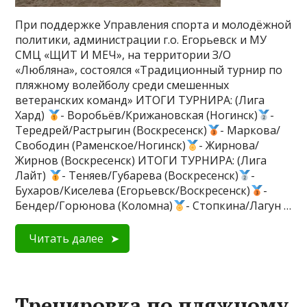
При поддержке Управления спорта и молодёжной
политики, администрации г.о. Егорьевск и МУ
СМЦ «ЩИТ И МЕЧ», на территории З/О
«Любляна», состоялся «Традиционный турнир по
пляжному волейболу среди смешенных
ветеранских команд» ИТОГИ ТУРНИРА: (Лига
Хард)
- Воробьёв/Крижановская (Ногинск)
-
Тередрей/Растрыгин (Воскресенск)
- Маркова/
Свободин (Раменское/Ногинск)
- Жирнова/
Жирнов (Воскресенск) ИТОГИ ТУРНИРА: (Лига
Лайт)
- Теняев/Губарева (Воскресенск)
-
Бухаров/Киселева (Егорьевск/Воскресенск)
-
Бендер/Горюнова (Коломна)
- Стопкина/Лагун …
Читать далее
Тренировка по пляжному