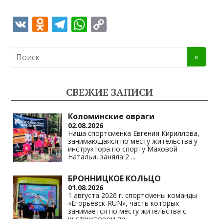
V
O
T
W
C
K
d
el
h
o
n
e
at
p
o
gr
s
y
kl
a
A
Li
СВЕЖИЕ ЗАПИСИ
as
m
p
n
s
p
k
Коломинские овраги
02.08.2026
ni
Наша спортсменка Евгения Кириллова,
занимающаяся по месту жительства у
ki
инструктора по спорту Маховой
Натальи, заняла 2
...
БРОННИЦКОЕ КОЛЬЦО
01.08.2026
1 августа 2026 г. спортсмены команды
«Егорьевск-RUN», часть которых
занимается по месту жительства с
инструктором по
...