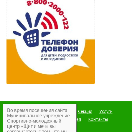
Во время посещения сайта
Главная
Мероприятия
Секции
Услуги
Муниципальное учреждение
Документы
Фотогалерея
Контакты
Спортивно-молодежный
центр «Щит и меч» вы
соглашаетесь с тем, что мы