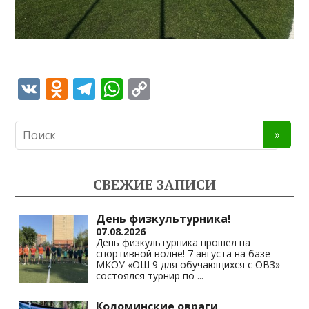
V
O
T
W
C
K
d
el
h
o
n
e
at
p
o
gr
s
y
kl
a
A
Li
СВЕЖИЕ ЗАПИСИ
as
m
p
n
s
p
k
День физкультурника!
07.08.2026
ni
День физкультурника прошел на
спортивной волне! 7 августа на базе
ki
МКОУ «ОШ 9 для обучающихся с ОВЗ»
состоялся турнир по
...
Коломинские овраги