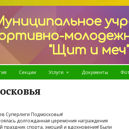
Муниципальное уч
ортивно-молодеж
"Щит и меч
тия
Секции
Услуги
Документы
Фот
осковья
ев Суперлиги Подмосковья!
остоялась долгожданная церемония награждения
й праздник спорта, эмоций и вдохновения! Были