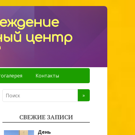
реждение
ный центр
"
огалерея
Контакты
СВЕЖИЕ ЗАПИСИ
День