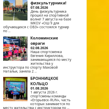
физкультурника!
07.08.2026
День физкультурника
прошел на спортивной
волне! 7 августа на базе
МКОУ «ОШ 9 для
обучающихся с ОВЗ» состоялся турнир
по
...
Коломинские
овраги
02.08.2026
Наша спортсменка
Евгения Кириллова,
занимающаяся по месту
жительства у
инструктора по спорту Маховой
Натальи, заняла 2
...
БРОННИЦКОЕ
КОЛЬЦО
01.08.2026
1 августа 2026 г.
спортсмены команды
«Егорьевск-RUN», часть
которых занимается по
месту жительства с инструктором по
...