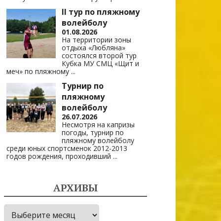
II тур по пляжному
волейболу
01.08.2026
На территории зоны
отдыха «Любляна»
состоялся второй тур
Кубка МУ СМЦ «Щит и
меч» по пляжному
...
Турнир по
пляжному
волейболу
26.07.2026
Несмотря на капризы
погоды, турнир по
пляжному волейболу
среди юных спортсменок 2012-2013
годов рождения, проходивший
...
АРХИВЫ
Архивы