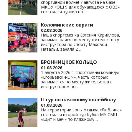
спортивной волне! 7 августа на базе
ki
МКОУ «ОШ 9 для обучающихся с ОВЗ»
состоялся турнир по
...
Коломинские овраги
02.08.2026
Наша спортсменка Евгения Кириллова,
занимающаяся по месту жительства у
инструктора по спорту Маховой
Натальи, заняла 2
...
БРОННИЦКОЕ КОЛЬЦО
01.08.2026
1 августа 2026 г. спортсмены команды
«Егорьевск-RUN», часть которых
занимается по месту жительства с
инструктором по
...
II тур по пляжному волейболу
01.08.2026
На территории зоны отдыха «Любляна»
состоялся второй тур Кубка МУ СМЦ
«Щит и меч» по пляжному
...