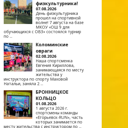
физкультурника!
07.08.2026
День физкультурника
прошел на спортивной
волне! 7 августа на базе
МКОУ «ОШ 9 для
обучающихся с ОВЗ» состоялся турнир
по
...
Коломинские
овраги
02.08.2026
Наша спортсменка
Евгения Кириллова,
занимающаяся по месту
жительства у
инструктора по спорту Маховой
Натальи, заняла 2
...
БРОННИЦКОЕ
КОЛЬЦО
01.08.2026
1 августа 2026 г.
спортсмены команды
«Егорьевск-RUN», часть
которых занимается по
месту жительства с инструктором по
...