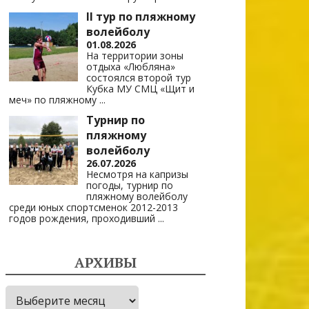
II тур по пляжному
волейболу
01.08.2026
На территории зоны
отдыха «Любляна»
состоялся второй тур
Кубка МУ СМЦ «Щит и
меч» по пляжному
...
Турнир по
пляжному
волейболу
26.07.2026
Несмотря на капризы
погоды, турнир по
пляжному волейболу
среди юных спортсменок 2012-2013
годов рождения, проходивший
...
АРХИВЫ
Архивы