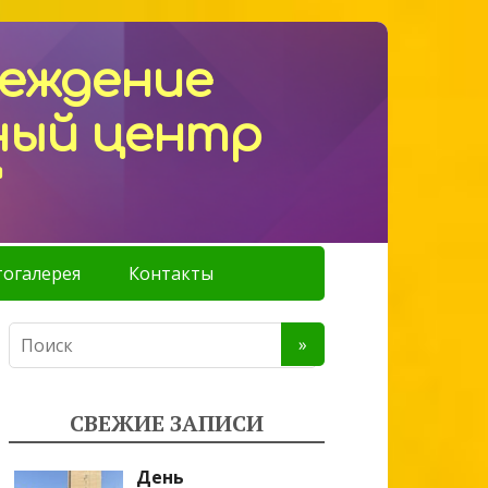
реждение
ный центр
"
огалерея
Контакты
СВЕЖИЕ ЗАПИСИ
День