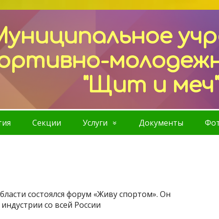
Муниципальное уч
ортивно-молодеж
"Щит и меч
тия
Секции
Услуги
Документы
Фот
ласти состоялся форум «Живу спортом». Он
индустрии со всей России