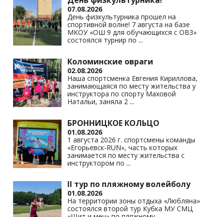
День физкультурника!
07.08.2026
День физкультурника прошел на
спортивной волне! 7 августа на базе
МКОУ «ОШ 9 для обучающихся с ОВЗ»
состоялся турнир по
...
Коломинские овраги
02.08.2026
Наша спортсменка Евгения Кириллова,
занимающаяся по месту жительства у
инструктора по спорту Маховой
Натальи, заняла 2
...
БРОННИЦКОЕ КОЛЬЦО
01.08.2026
1 августа 2026 г. спортсмены команды
«Егорьевск-RUN», часть которых
занимается по месту жительства с
инструктором по
...
II тур по пляжному волейболу
01.08.2026
На территории зоны отдыха «Любляна»
состоялся второй тур Кубка МУ СМЦ
«Щит и меч» по пляжному
...