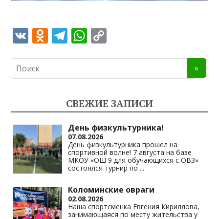
V
O
T
W
C
K
d
el
h
o
n
e
at
p
o
gr
s
y
kl
a
A
Li
СВЕЖИЕ ЗАПИСИ
as
m
p
n
s
p
k
День физкультурника!
07.08.2026
ni
День физкультурника прошел на
спортивной волне! 7 августа на базе
ki
МКОУ «ОШ 9 для обучающихся с ОВЗ»
состоялся турнир по
...
Коломинские овраги
02.08.2026
Наша спортсменка Евгения Кириллова,
занимающаяся по месту жительства у